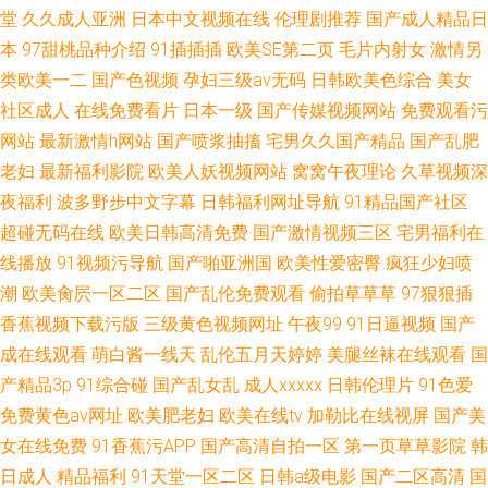
堂
久久成人亚洲
日本中文视频在线
伦理剧推荐
国产成人精品日
本
97甜桃品种介绍
91插插插
欧美SE第二页
毛片内射女
激情另
类欧美一二
国产色视频
孕妇三级av无码
日韩欧美色综合
美女
社区成人
在线免费看片
日本一级
国产传媒视频网站
免费观看污
网站
最新激情h网站
国产喷浆抽搐
宅男久久国产精品
国产乱肥
老妇
最新福利影院
欧美人妖视频网站
窝窝午夜理论
久草视频深
夜福利
波多野步中文字幕
日韩福利网址导航
91精品国产社区
超碰无码在线
欧美日韩高清免费
国产激情视频三区
宅男福利在
线播放
91视频污导航
国产啪亚洲国
欧美性爱密臀
疯狂少妇喷
潮
欧美肏屄一区二区
国产乱伦免费观看
偷拍草草草
97狠狠插
香蕉视频下载污版
三级黄色视频网址
午夜99
91日逼视频
国产
成在线观看
萌白酱一线天
乱伦五月天婷婷
美腿丝袜在线观看
国
产精品3p
91综合碰
国产乱女乱
成人xxxxx
日韩伦理片
91色爱
免费黄色av网址
欧美肥老妇
欧美在线tv
加勒比在线视屏
国产美
女在线免费
91香蕉污APP
国产高清自拍一区
第一页草草影院
韩
日成人
精品福利
91天堂一区二区
日韩a级电影
国产二区高清
国