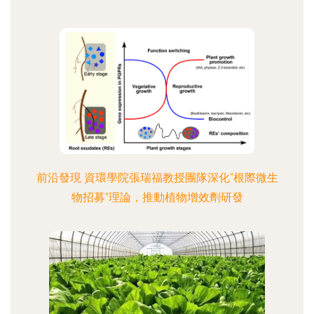
前沿發現 資環學院張瑞福教授團隊深化“根際微生
物招募”理論，推動植物增效劑研發