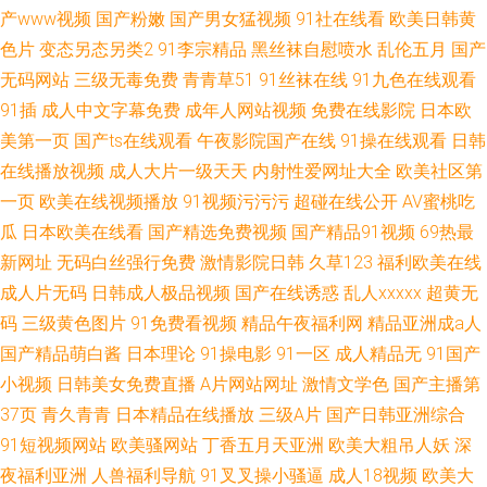
产www视频
国产粉嫩
国产男女猛视频
91社在线看
欧美日韩黄
色片
变态另态另类2
91李宗精品
黑丝袜自慰喷水
乱伦五月
国产
无码网站
三级无毒免费
青青草51
91丝袜在线
91九色在线观看
91插
成人中文字幕免费
成年人网站视频
免费在线影院
日本欧
美第一页
国产ts在线观看
午夜影院国产在线
91操在线观看
日韩
在线播放视频
成人大片一级天天
内射性爱网址大全
欧美社区第
一页
欧美在线视频播放
91视频污污污
超碰在线公开
AV蜜桃吃
瓜
日本欧美在线看
国产精选免费视频
国产精品91视频
69热最
新网址
无码白丝强行免费
激情影院日韩
久草123
福利欧美在线
成人片无码
日韩成人极品视频
国产在线诱惑
乱人xxxxx
超黄无
码
三级黄色图片
91免费看视频
精品午夜福利网
精品亚洲成a人
国产精品萌白酱
日本理论
91操电影
91一区
成人精品无
91国产
小视频
日韩美女免费直播
A片网站网址
激情文学色
国产主播第
37页
青久青青
日本精品在线播放
三级A片
国产日韩亚洲综合
91短视频网站
欧美骚网站
丁香五月天亚洲
欧美大粗吊人妖
深
夜福利亚洲
人兽福利导航
91叉叉操小骚逼
成人18视频
欧美大