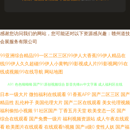
感谢您访问我们的网站，您可能还对以下资源感兴趣：赣州道技
会展服务有限公司
99亚洲综合精品|99一区二区三区|99伊人大香蕉|99伊人精品在
线|99伊人久久超碰|99伊人小黄鸭|99影视成人片|99影视网|99在
线成视频|99在线导航
网站地图
日本一级大片
微拍福利在线观看
91香蕉APP
国产二区三区
国产
婷婷色情五月 国产日本精品久久 国产片1024 亚洲天堂精品视频 在线黄色
精品性
乱伦种子
美国伦理大片
国产二区在线观看
美女伦理视频
A91 色色呦呦呦 国产91原创视频综合 影音先锋av中文字幕 成人福利区在线
福利偷拍小视频
91社区国产
丁香五月天堂
欧美变态一区
国产
综合在线观看
国产免费一级片
福利视频资源站
成人午夜在线观
观看 91成人一级片 91香蕉在线 色色恋夜剧场 日韩成人五码 俺来也五月天伦
看
欧美图片在线观看
在线观看h视频
国产a级0
变性人妖
国产福