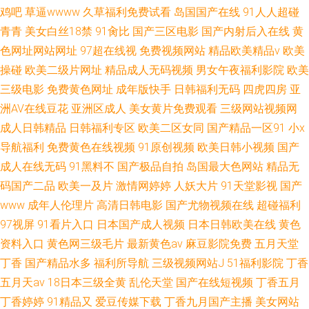
鸡吧
草逼wwww
久草福利免费试看
岛国国产在线
91人人超碰
青青
美女白丝18禁
91肏比
国产三区电影
国产内射后入在线
黄
色网址网站网址
97超在线视
免费视频网站
精品欧美精品v
欧美
操碰
欧美二级片网址
精品成人无码视频
男女午夜福利影院
欧美
三级电影
免费黄色网址
成年版快手
日韩福利无码
四虎四房
亚
洲AV在线豆花
亚洲区成人
美女黄片免费观看
三级网站视频网
成人日韩精品
日韩福利专区
欧美二区女同
国产精品一区91
小x
导航福利
免费黄色在线视频
91原创视频
欧美日韩小视频
国产
成人在线无码
91黑料不
国产极品自拍
岛国最大色网站
精品无
码国产二品
欧美一及片
激情网婷婷
人妖大片
91天堂影视
国产
www
成年人伦理片
高清日韩电影
国产尤物视频在线
超碰福利
97视屏
91看片入口
日本国产成人视频
日本日韩欧美在线
黄色
资料入口
黄色网三级毛片
最新黄色av
麻豆影院免费
五月天堂
丁香
国产精品水多
福利所导航
三级视频网站J
51福利影院
丁香
五月天av
18日本三级全黄
乱伦天堂
国产在线短视频
丁香五月
丁香婷婷
91精品又
爱豆传媒下载
丁香九月国产主播
美女网站