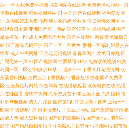
AV一卡
在线免费小视频
搞黄网站在线观看
免费色情A片网扯
91
资源在线视频
蜜桃视频网站
91中文
国产在线视频
福利爱爱网
址
岛国搬运工首页
伦理朋友的妈妈
丝袜女同
日韩性爱网址
在
线观看日本黄
亚洲国产第一网站
国产99不卡
66精品视频
国产
精品探花一区
成人免费国产大片
国产在线网址观看
欧美激情日
韩
国产精品无码亚洲
国产一区二区黄片
喷潮一区
福利姬足交在
线看
成人午夜网址
五月花无码视频
青青草国产
欧美日韩乱
国
产屁屁第一页
91国产视频网
性爱草逼91AV
免费欧美视频
欧美
岛国一区二区
少妇喷水18禁
51漫画APP
丁香五月花激情网
欧
美爱爱tv视频
免费五月丁香视频
97香蕉超级碰碰
国产免费看二
区
三级黄色片网站
综合网黄
在线播放观看
欧美电影在线
伦理
片在哪里看
蜜桃午夜网
久草资源在
日本三级大全
久久福利
福
利所导航视频
成人片免费
国产第9页
中文字幕bt原声
三级日韩
欧美
午夜视频123
日本推理片
丁香五月网站
国产免费看视频
极
品成人色
成人黑料自拍
国产日韩欧美网站
国产无码av
老湿A片
影院
国产精品自拍偷拍
牛牛影院A片
日韩无码视频网站
都市激