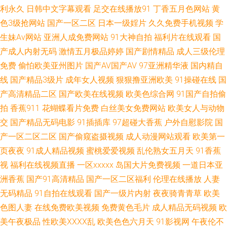
利永久
日韩中文字幕观看
足交在线播放91
丁香五月色网站
黄
理 午夜看片 超碰人人最新91 91福利专区 日韩第2页 91噜在线观看 91人妻
色3级抢网站
国产一区二区
日本一级婬片
久久免费手机视频
学
生妹Av网站
亚洲人成免费网站
91大神自拍
福利片在线观看
国
国产丝袜 亚州无玛 国产第19页 91传媒网页版 国产黑料福利社 蜜桃成人免费
产成人内射无码
激情五月极品婷婷
国产剧情精品
成人三级伦理
免费
偷怕欧美亚州图片
国产AV国产AV
97亚洲精华液
国内精自
网站 www777久久 人人操国产精品 91探花在线观看按摩 日韩毛片网址 92国
线
国产精品3级片
成年女人视频
狠狠撸亚洲欧美
91操碰在线
国
产区 日韩午夜高清无码 97资源人妻在线视频 人妻精品久久 AV五男人天堂 深
产高清精品二区
国产欧美在线视频
欧美色综合网
91国产自拍偷
拍
香蕉911
花蝴蝶看片免费
白丝美女免费网站
欧美女人与动物
爱婷婷网 92AV视频 欧美sss视频在线 91网红在线视频 久热精品婷婷 91c一
交
国产精品无码电影
91插插库
97超碰大香蕉
户外自慰影院
国
产一区二区二区
国产偷窥盗摄视频
成人动漫网站观看
欧美第一
区 亚洲日韩伦理 不卡视频一下 日本成人人妻在线 成人毛片网 四虎WWWW
页夜夜
91成人精品视频
蜜桃爱爱视频
乱伦熟女五月天
91香蕉
视
福利在线视频直播
一区xxxxx
岛国大片免费视频
一道日本亚
91网站在线观看18 免费视频久久就久久 91九色巨乳 久操视频在线 91黑料
洲香蕉
国产91高清精品
国产一区二区福利
伦理在线播放
人妻
无码精品
91自拍在线观看
国产一级片内射
夜夜骑青青草
欧美
在线视频黑丝 久久瑟色 91com精彩视频 成人wwwsss 性天堂性交 99久久精
色图人妻
在线免费欧美视频
免费黄色毛片
成人精品无码视频
欧
品免费热 日韩欧美综合综合网 91视色 欧美超碰精品 91网站快播传媒 久久一
美午夜极品
性欧美ⅩⅩⅩⅩ乱
欧美色色六月天
91影视网
午夜伦不