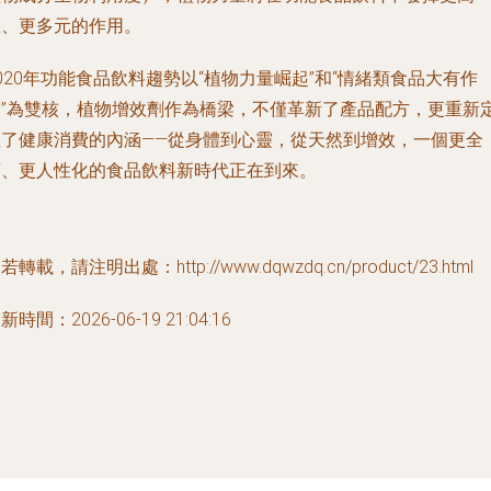
效、更多元的作用。
020年功能食品飲料趨勢以“植物力量崛起”和“情緒類食品大有作
為”為雙核，植物增效劑作為橋梁，不僅革新了產品配方，更重新
義了健康消費的內涵——從身體到心靈，從天然到增效，一個更全
面、更人性化的食品飲料新時代正在到來。
若轉載，請注明出處：http://www.dqwzdq.cn/product/23.html
新時間：2026-06-19 21:04:16