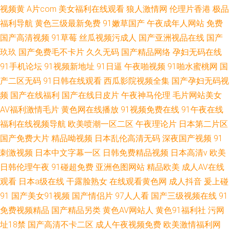
视频黄
A片com
美女福利在线观看
狼人激情网
伦理片香港
极品
福利导航
黄色三级最新免费
91嫩草国产
午夜成年人网站
免费
国产高清视频
91草莓
丝瓜视频污成人
国产亚洲视品在线
国产
玖玖
国产免费毛不卡片
久久无码
国产精品网络
孕妇无码在线
91手机论坛
91视频新地址
91日逼
午夜啪视频
91啪水蜜桃网
国
产二区无码
91日韩在线观看
西瓜影院视频全集
国产孕妇无码视
频
国产在线福利
国产在线日皮片
午夜神马伦理
毛片网站美女
AV福利激情毛片
黄色网在线播放
91视频免费在线
91午夜在线
福利在线视频导航
欧美喷潮一区二区
午夜理论片
日本第二片区
国产免费大片
精品呦视频
日本乱伦高清无码
深夜国产视频
91
刺激视频
日本中文字幕一区
日韩免费精品视频
日本高清v
欧美
日韩伦理午夜
91碰超免费
亚洲色图网站
精品欧美
成人AV在线
观看
日本a级在线
干露脸熟女
在线观看黄色网
成人抖音
爰上碰
91
国产美女91视频
国产情侣片
97人人看
国产三级视频在线
91
免费视频精品
国产精品另类
黄色AV网站人
黄色91福利社
污网
址18禁
国产高清不卡二区
成人午夜视频免费
欧美激情福利网