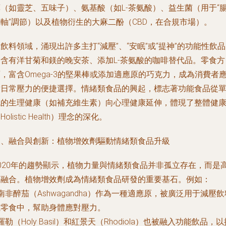
藥（如靈芝、五味子）、氨基酸（如L-茶氨酸）、益生菌（用于“
軸”調節）以及植物衍生的大麻二酚（CBD，在合規市場）。
飲料領域，涌現出許多主打“減壓”、“安眠”或“提神”的功能性飲
如含有洋甘菊和鎂的晚安茶、添加L-茶氨酸的咖啡替代品。零食方
，富含Omega-3的堅果棒或添加適應原的巧克力，成為消費者
對日常壓力的便捷選擇。情緒類食品的興起，標志著功能食品從
純的生理健康（如補充維生素）向心理健康延伸，體現了整體健
Holistic Health）理念的深化。
三、融合與創新：植物增效劑驅動情緒類食品升級
2020年的趨勢顯示，植物力量與情緒類食品并非孤立存在，而是
度融合。植物增效劑成為情緒類食品研發的重要基石。例如：
 南非醉茄（Ashwagandha）作為一種適應原，被廣泛用于減壓飲
或零食中，幫助身體應對壓力。
 羅勒（Holy Basil）和紅景天（Rhodiola）也被融入功能飲品，