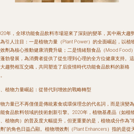
2020年，全球功能食品飲料市場迎來了深刻的變革，其中兩大趨
為引人注目：一是植物力量（Plant Power）的全面崛起，以植
效劑為核心推動健康消費升級；二是情緒類食品（Mood Food
的蓬勃發展，為消費者提供了從生理到心理的全方位健康支持。
兩大趨勢相互交織，共同塑造了后疫情時代功能食品飲料的新格
局。
一、植物力量崛起：從替代到增效的戰略轉型
植物力量已不再僅僅是傳統素食或環保理念的代名詞，而是演變
功能食品飲料領域的技術創新引擎。2020年，植物基產品（如植
奶、植物肉）的普及度大幅提升，但更重要的是，植物成分作為“
劑”的角色日益凸顯。植物增效劑（Plant Enhancers）指的是從