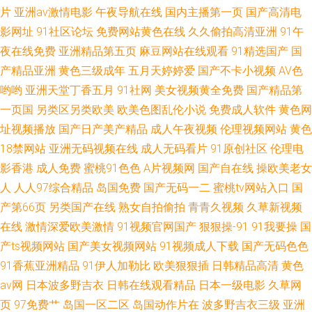
片
亚洲av激情电影
午夜导航在线
国内主播第一页
国产高清电
影网址
91社区论坛
免费网站黄色在线
久久偷拍高清亚洲
91午
夜在线免费
亚洲精品第五页
麻豆网站在线观看
91精选国产
国
产精品亚洲
黄色三级成年
五月天婷婷爱
国产不卡小视频
AV色
哟哟
亚洲天堂丁香五月
91社网
美女视频黄全免费
国产精品第
一页国
另类区另类欧美
欧美色图乱伦小说
免费成人软件
黄色网
址视频播放
国产日产美产精品
成人午夜视频
伦理视频网站
黄色
18禁网站
亚洲无码视频在线
成人无码看片
91原创社区
伦理电
影香港
成人免费
蜜桃91色色
A片视频网
国产自在线
操欧美老女
人
人人97综合精品
岛国免费
国产无码一二
蜜桃tv网站入口
国
产第66页
另类国产在线
熟女自拍偷拍
青青久视频
久草新视频
在线
激情深爱欧美激情
91视频官网国产
狠狠操-91
91我要操
国
产ts视频网站
国产美女视频网站
91视频成人下载
国产无码色色
91香蕉亚洲精品
91伊人加勒比
欧美狠狠插
日韩精品高清
黄色
av网
日本波多野吉衣
日韩在线观看精品
日本一级电影
久草网
页
97免费艹
岛国一区二区
岛国动作片在
波多野吉衣三级
亚洲