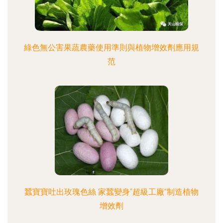
綠色無公害果蔬農藥使用準則與植物增效劑應用規
范
蠶寶寶吐出玫瑰色絲 家蠶變身“超級工廠”制造植物
增效劑