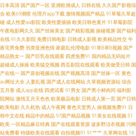
日本高清
国产国产一区
亚洲欧洲成人
日韩在线
久久国产影视综
影音先锋亚洲f区 久草福利免费 91草大妈 海角紧网 影音先锋电影日韩91 国
合
欧美69潮喷
伦理片app下载
激情视频国产精品
91草莓久草超
碰
成人性爱aa影院
欧美性爱插插
欧美日韩色黄片
91草莓影院
产精海角 91干丝袜 黄色直播91 91逼站 国产成人精品青青草原 亚洲精品二
午夜电影网久久
国产丝袜美女
国产精彩视频
操碰视屏
国产福利
在线
91久久影院
免费日韩电影
日韩成人影视
欧美精品性交
午
区无码 韩国V网 精品色在线观看 91N免费网站 狠狠操综合网站 黑丝www国
夜宅男免费
另类亚洲色情
家庭乱伦理电影
91草B草B视频
国产
精品熟女一
国产巨乳在线观看
四虎免费91
国内精品无码短片
产 有码在线www 草莓视频深夜 美女网黄视频中文久久 夜间肏屄免费 夜晚福
超碰成人操操
欧美猛交视频
西瓜影院在线观看
欧美做受日韩
国
利狼友国产 狠狠干干干 影音先锋五月色 国产黑料福利社 在线不卡av成人电
产在线一
国产原创视频在线
国产视频高清
国产丝袜一区
黄色
av网址大全
人妻乱视
国产成人在线网站
久草视频资源站
综合
影 加勒比性爱资源 91爱爱王 婷婷色免费福利导航 91视频国产网站 五月天综
五月香
成人app在线
四虎试看
91男女
国产男小鲜肉同
福利影
院网站
激情五月天色色
欧美极品电影
日韩成人第一页
国产日韩
合影院 超碰在线612 丝袜玉足妈妈 国产精品草草草草 在线看日韩 国内自啪
欧美电影
久久机热
成人午夜网
黄色天堂男人
操视频免费91
日
韩中文在线
精品中的精品
97国产精品视频
91美女在线视频
51
91爱豆美女视频 国产又粗又硬又长免费 91微拍福利 日韩精日不卡 波多野结
欧美
一区精品麻豆经典
国产在线观看资源
波多野洁衣视频
污网
依A∨电影 午夜寂寞精品影院 不卡的AV网在线观看 色久悠悠亚洲伊人网 99
站免费看
特级欧美在线观看
自拍视频91
91艹艹
久草网在线
18