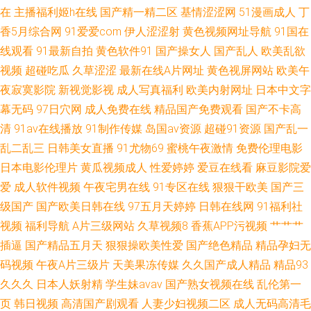
在
主播福利姬h在线
国产精一精二区
基情涩涩网
51漫画成人
丁
线观看百度 影音先锋中文字幕亚洲 熟女91九色 国产综合欧美日韩一 福利姬
香5月综合网
91爱爱com
伊人涩涩射
黄色视频网址导航
91国在
线观看
91最新自拍
黄色软件91
国产操女人
国产乱人
欧美乱欲
萌萌兔 91大神电影在线观看 97mm美眉福利视频 丝瓜肏肏 久久欧洲色 不卡
视频
超碰吃瓜
久草涩涩
最新在线A片网址
黄色视屏网站
欧美午
夜寂寞影院
新视觉影视
成人写真福利
欧美内射网址
日本中文字
的av网站在线 91后入视频 天天干天天狠狠日 久槽影院 成人77网站 91热国
幕无码
97日穴网
成人免费在线
精品国产免费观看
国产不卡高
清
91av在线播放
91制作传媒
岛国av资源
超碰91资源
国产乱一
产人妖 www中日韩欧美 91资源在线播放 91网站免费123 影音先锋熟女资源
乱二乱三
日韩美女直播
91尤物69
蜜桃午夜激情
免费伦理电影
日本电影伦理片
黄瓜视频成人
性爱婷婷
爱豆在线看
麻豆影院爱
网站 天美福利导航 性交美女 先锋在线资源网 www四虎AV站
爱
成人软件视频
午夜宅男在线
91专区在线
狠狠干欧美
国产三
级国产
国产欧美日韩在线
97五月天婷婷
日韩在线网
91福利社
视频
福利导航
A片三级网站
久草视频8
香蕉APP污视频
艹艹艹
插逼
国产精品五月天
狠狠操欧美性爱
国产绝色精品
精品孕妇无
码视频
午夜A片三级片
天美果冻传媒
久久国产成人精品
精品93
久久久
日本人妖射精
学生妹avav
国产熟女视频在线
乱伦第一
页
韩日视频
高清国产剧观看
人妻少妇视频二区
成人无码高清毛