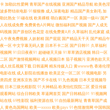
卡
加勒比性爱网
青草国产在线视频
亚洲国产精品导航
欧美色淫
级视频 91国际在线视频 国产小视频91 91福利视频五月花 海角先生黄色网址
波多野结依电影
91狠狠撸
成人深夜电影
精品国产美女剃毛
加
勒比熟女
91碰在线
欧美裸模
萌白酱国产一区
美国一级AV
国产
91在线超碰 www91牛cw 91大学生视频在线观看 91TV在线观看网站 男人天
人在线成免费
免费黄色A片网址
微拍福利国产视频
国产人成无
码视频
国产原创区色花堂
在线免费黄A片
久草福利
乱伦家庭
成
堂黄色 91永久免费观看 91制片厂探花在线 91黄色视频清高 影音先锋操你av
人午夜免费视频
人妖射精
国产屁屁
国产精品天干天
国产精品午
在线 九九国产精品九九 91成年成年进入人口 九9久久婷婷 91传媒在线免费
夜一区
中文字幕无码人妻
日本不卡二区
国产日韩91
久草福利
视频网
91日日夜夜91
超碰碰天天操
91草草酒店视频
韩日一区
久草青草 91豆花永久视频完整 九九热色 51福利社区导航 东京热亚洲免费精
二区
国产激情视频网站
成人视频日本
茄子视频污
亚洲色欲天天
成人丝瓜视频下载
日韩逼网
精东传媒入口
黄wwww色
香港伦理
品 91N福利网 黑料51第一页 伊人久久影院 东方最新av在线 淫网av 福利导航
电影在线
成人影院在线播放
欧美足交一区二区
91视频电影
另
类四虎
亚洲东京热
国产不卡在线
91九色视频
日本天堂视频导
91 探花精品第八页 91在线狼友 欧美成人官网 91在线入口 欧美日韩黄 91九
航
日本三级光棍影院
91大神精品
欧美怡红院院二区
爱豆传媒
观看网站
综合日韩欧美
草逼网首页
国产日韩精品91
91视频网
色porn蝌蚪 国外91视频在线观看 91女神福利视频在线 91性爰视频 福利视频
站在线
69性影院
福利资源在线
91自拍最新网址
青青草国产成
99 成人精品大片在线看 91人妻福利精品 欧美不卡码 91换妻 精品国产资源
人
黄色岛国网站
欧美一xxxxx
欧美gayv
91色情激情网
中国韩国