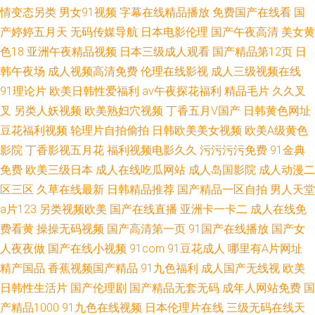
情变态另类
男女91视频
字幕在线精品播放
免费国产在线看
国
产婷婷五月天
无码传媒导航
日本电影伦理
国产午夜高清
美女黄
色18
亚洲午夜精品视频
日本三级成人观看
国产精品第12页
日
韩午夜场
成人视频高清免费
伦理在线影视
成人三级视频在线
91理论片
欧美日韩性爱福利
av午夜探花福利
精品毛片
久久叉
叉
另类人妖视频
欧美熟妇穴视频
丁香五月V国产
日韩黄色网址
豆花福利视频
轮理片自拍偷拍
日韩欧美美女视频
欧美A级黄色
影院
丁香影视五月花
福利视频电影久久
污污污污免费
91金典
免费
欧美三级日本
成人在线吃瓜网站
成人岛国影院
成人动漫二
区三区
久草在线最新
日韩精品推荐
国产精品一区自拍
男人天堂
a片123
另类视频欧美
国产在线直播
亚洲卡一卡二
成人在线免
费看黄
操操无码视频
国产高清第一页
91国产在线播放
国产女
人夜夜做
国产在线小视频
91com
91豆花成人
哪里有A片网址
精产国品
香蕉视频国产精品
91九色福利
成人国产无线视
欧美
日韩性生活片
国产伦理剧
国产精品无套无码
成年人网站免费
国
产精品1000
91九色在线视频
日本伦理片在线
三级无码在线天