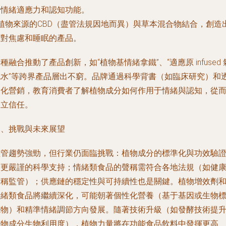
升情緒適應力和認知功能。
 植物來源的CBD（盡管法規因地而異）與草本混合物結合，創造
針對焦慮和睡眠的產品。
種融合推動了產品創新，如“植物基情緒拿鐵”、“適應原 infused 
泡水”等跨界產品層出不窮。品牌通過科學背書（如臨床研究）和
明化營銷，教育消費者了解植物成分如何作用于情緒與認知，從
建立信任。
四、挑戰與未來展望
盡管趨勢強勁，但行業仍面臨挑戰：植物成分的標準化與功效驗
需更嚴謹的科學支持；情緒類食品的聲稱需符合各地法規（如健
聲稱監管）；供應鏈的穩定性與可持續性也是關鍵。植物增效劑
情緒類食品將繼續深化，可能朝著個性化營養（基于基因或生物
志物）和精準情緒調節方向發展。隨著技術升級（如發酵技術提
植物成分生物利用度），植物力量將在功能食品飲料中發揮更高