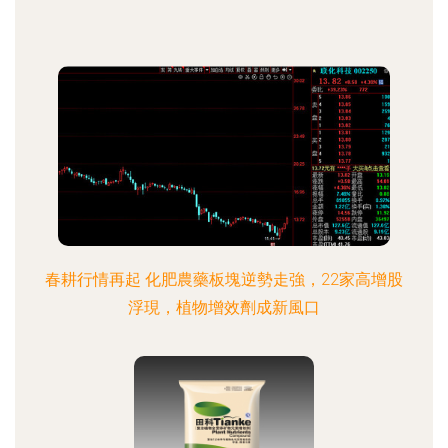
春耕行情再起 化肥農藥板塊逆勢走強，22家高增股
浮現，植物增效劑成新風口