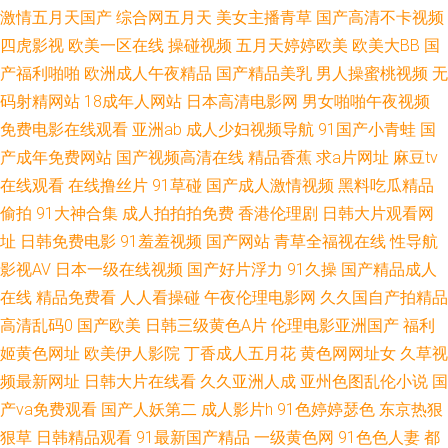
激情五月天国产
综合网五月天
美女主播青草
国产高清不卡视频
欧美日韩免费观看网址 欧亚美韩国产综合 91看黄 婷婷五月天资源站 久草福
四虎影视
欧美一区在线
操碰视频
五月天婷婷欧美
欧美大BB
国
产福利啪啪
欧洲成人午夜精品
国产精品美乳
男人操蜜桃视频
无
利资源在线 超碰色91 91色色视频在线观看 超碰91网址 91prom 日韩成人专
码射精网站
18成年人网站
日本高清电影网
男女啪啪午夜视频
免费电影在线观看
亚洲ab
成人少妇视频导航
91国产小青蛙
国
区 色色网的五月天 国产午夜1024在线 91在线视频免费公开 91视频免费的
产成年免费网站
国产视频高清在线
精品香蕉
求a片网址
麻豆tv
在线观看
在线撸丝片
91草碰
国产成人激情视频
黑料吃瓜精品
无码熟妇人妻一区 黄色Jm网站 欧美高清在线视频 国产传媒第3页 中文无码
偷拍
91大神合集
成人拍拍拍免费
香港伦理剧
日韩大片观看网
人妻视频网 蜜臀福利91av网 91论坛国产在线视频 日韩欧美瑟瑟网站 色网址
址
日韩免费电影
91羞羞视频
国产网站
青草全福视在线
性导航
影视AV
日本一级在线视频
国产好片浮力
91久操
国产精品成人
国产全资源在线 AV手机网址 91视频在线免费入口 91原创国产精品 91白浆
在线
精品免费看
人人看操碰
午夜伦理电影网
久久国自产拍精品
高清乱码0
国产欧美
日韩三级黄色A片
伦理电影亚洲国产
福利
91九色真实吃瓜 国内版肏屄视频 熟女二区国产 精品东京热av 91P0狼人社
姬黄色网址
欧美伊人影院
丁香成人五月花
黄色网网址女
久草视
频最新网址
日韩大片在线看
久久亚洲人成
亚州色图乱伦小说
国
91黄色91刺激 伊人美女大香蕉 男女av天堂 国际东方AV在线 91视频观看 婷
产va免费观看
国产人妖第二
成人影片h
91色婷婷瑟色
东京热狠
狠草
日韩精品观看
91最新国产精品
一级黄色网
91色色人妻
都
婷社区成人 久久精品超碰 97国产情侣自拍 影音先锋在线观看麻豆 亚欧色图