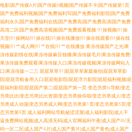
电影|国产传媒A片|国产传媒h视频|国产传媒不卡|国产传媒第1页
国产免费福利视频|国产免费福利写|国产免费福利影院|国产免费
福利永久|国产免费福利在线|国产免费高|国产免费高清|国产免费
高清二区|国产免费高清视频|国产免费观看视频
91操视频|91操
天堂|91操网站|91操在线|91操在线播放|91操在线观看|91操在线
视频|91艹成人网|91艹在线|91艹在线播放
果冻传媒国产之光|果
冻传媒剧情在线|果冻传媒麻豆独播|果冻传媒毛片|果冻传媒免费|
果冻传媒免费观看|果冻传媒入口|果冻传媒视频|果冻传媒网站入
口|果冻传媒一二三
屁屁草草91|屁屁草草家庭偷拍|屁屁草草影
院|屁屁导航备用入口|屁屁电影院|屁屁浮力影院|屁屁福利视频|屁
屁福利影院|屁屁国产第二|屁屁国产第一页
变态另类ts导航|变态
另类比比|变态另类比比资源|变态另类操你啦|变态另类成人|变态
另类成人动漫|变态另类成人网|变态另类第1页|变态另类第5页|变
态另类第9页
成人福利网站导航秘涩涩屋|成人福利影院|成人干
逼免费网站视频|成人高清无码|成人官网福利午夜|成人国产AV无
码一区二区|成人国产A片|成人国产黄片|成人国产黄色|成人国产