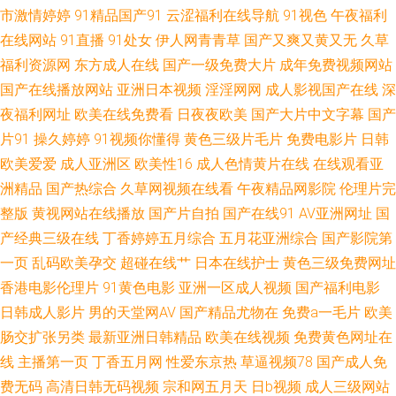
市激情婷婷
91精品国产91
云涩福利在线导航
91视色
午夜福利
有码 日韩福利一区 国产91日本精品 91网页版色色 亚洲日韩国产成人在线 欧
在线网站
91直播
91处女
伊人网青青草
国产又爽又黄又无
久草
福利资源网
东方成人在线
国产一级免费大片
成年免费视频网站
美亚洲日韩国产 导航99亚洲 成人性爱网在线 91在线观看玖玖 亚洲美女毛片
国产在线播放网站
亚洲日本视频
淫淫网网
成人影视国产在线
深
夜福利网址
欧美在线免费看
日夜夜欧美
国产大片中文字幕
国产
网站 欧美入口一二三 精品无码一区二区无码 婷婷六月se 青青草原社区 国产
片91
操久婷婷
91视频你懂得
黄色三级片毛片
免费电影片
日韩
欧美爱爱
成人亚洲区
欧美性16
成人色情黄片在线
在线观看亚
精品久久精 丁香婷婷综合激情 91在线视频福利观看 影音先峰AV最新资源 日
洲精品
国产热综合
久草网视频在线看
午夜精品网影院
伦理片完
整版
黄视网站在线播放
国产片自拍
国产在线91
AV亚洲网址
国
韩123级 国产欧美 91社私密麻豆 51色色黑料综合 欧美色色欧美sss 欧美性
产经典三级在线
丁香婷婷五月综合
五月花亚洲综合
国产影院第
五月天 久荜中文字幕 国产91尤物视频网址 大香蕉伊人素人 午夜福利视频合
一页
乱码欧美孕交
超碰在线艹
日本在线护士
黄色三级免费网址
香港电影伦理片
91黄色电影
亚洲一区成人视频
国产福利电影
集 福利网址 九一视频传媒精品 色色六月天 91看大片 激情性爱100P 亚洲啪
日韩成人影片
男的天堂网AV
国产精品尤物在
免费a一毛片
欧美
肠交扩张另类
最新亚洲日韩精品
欧美在线视频
免费黄色网址在
啪 日韩丝袜美腿精品另类 91人妻激情视频 最新肏屄网 91高潮熟女 女同15p
线
主播第一页
丁香五月网
性爱东京热
草逼视频78
国产成人免
费无码
高清日韩无码视频
宗和网五月天
日b视频
成人三级网站
尤物成人在线 人妖人妖 免费的91黄色直播 女同日本韩欧 国产美女 91探花在