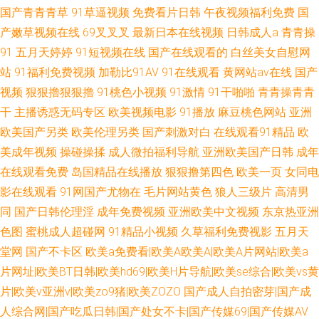
国产青青青草
91草逼视频
免费看片日韩
午夜视频福利免费
国
产嫩草视频在线
69叉叉叉
最新日本在线视频
日韩成人a
青青操
91
五月天婷婷
91短视频在线
国产在线观看的
白丝美女自慰网
站
91福利免费视频
加勒比91AV
91在线观看
黄网站av在线
国产
视频
狠狠擼狠狠擼
91桃色小视频
91激情
91干啪啪
青青操青青
干
主播诱惑无码专区
欧美视频电影
91播放
麻豆桃色网站
亚洲
欧美国产另类
欧美伦理另类
国产刺激对白
在线观看91精品
欧
美成年视频
操碰操揉
成人微拍福利导航
亚洲欧美国产日韩
成年
在线观看免费
岛国精品在线播放
狠狠撸第四色
欧美一页
女同电
影在线观看
91网国产尤物在
毛片网站黄色
狼人三级片
高清男
同
国产日韩伦理淫
成年免费视频
亚洲欧美中文视频
东京热亚洲
色图
蜜桃成人超碰网
91精品小视频
久草福利免费视影
五月天
堂网
国产不卡区
欧美a免费看|欧美A欧美A|欧美A片网站|欧美a
片网址|欧美BT日韩|欧美hd69|欧美H片导航|欧美se综合|欧美vs黄
片|欧美v亚洲v|欧美zo9猪|欧美ZOZO
国产成人自拍密芽|国产成
人综合网|国产吃瓜日韩|国产处女不卡|国产传媒69|国产传媒AV