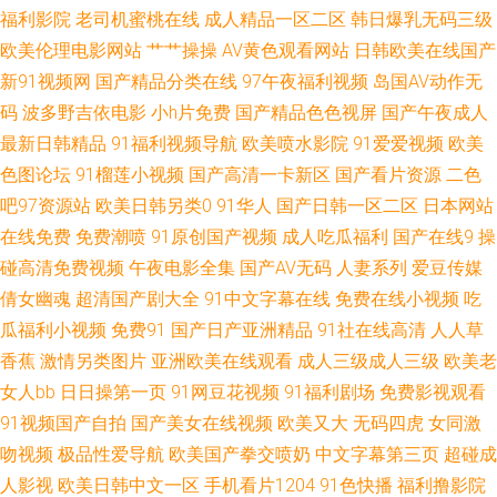
福利影院
老司机蜜桃在线
成人精品一区二区
韩日爆乳无码三级
国内视频 夜间伦理欧美 日韩国产欧美性爱免费 91人妻丝袜一二三 中文字幕
欧美伦理电影网站
艹艹操操
AV黄色观看网站
日韩欧美在线国产
新91视频网
国产精品分类在线
97午夜福利视频
岛国AV动作无
人妻无码三区 国产视频1234 伊人久大av 国产午夜福利一区在线 91免费看片
码
波多野吉依电影
小h片免费
国产精品色色视屏
国产午夜成人
最新日韩精品
91福利视频导航
欧美喷水影院
91爱爱视频
欧美
天堂 日韩三级在线 91在线看 少妇影院91 99热青草 探花免费观看 99视频在
色图论坛
91榴莲小视频
国产高清一卡新区
国产看片资源
二色
吧97资源站
欧美日韩另类0
91华人
国产日韩一区二区
日本网站
线观看97 婷婷国产福利 超碰自拍97 婷婷在线一区 黄色看片 91瑟瑟婷 青娱
在线免费
免费潮喷
91原创国产视频
成人吃瓜福利
国产在线9
操
乐91密爱 TS黑料吃瓜一区二区 色花男人的天堂 精品国产中出成人 91狼人社
碰高清免费视频
午夜电影全集
国产AV无码
人妻系列
爱豆传媒
倩女幽魂
超清国产剧大全
91中文字幕在线
免费在线小视频
吃
在线 新国产久久 九九操re 成人久艹 91精品大香蕉 日韩有码在线免费观看 东
瓜福利小视频
免费91
国产日产亚洲精品
91社在线高清
人人草
香蕉
激情另类图片
亚洲欧美在线观看
成人三级成人三级
欧美老
京热伊人加勒比伊人 91白虎逼 欧美性爱1区 av在现 影音先锋一区AV 久久性
女人bb
日日操第一页
91网豆花视频
91福利剧场
免费影视观看
91视频国产自拍
国产美女在线视频
欧美又大
无码四虎
女同激
精品 成人91破解版 国产不卡操逼 伊人在线香蕉久9 91视频人人 男人的天堂
吻视频
极品性爱导航
欧美国产拳交喷奶
中文字幕第三页
超碰成
人影视
欧美日韩中文一区
手机看片1204
91色快播
福利撸影院
91 国产91视频白丝 91性情视频 韩国操B影院 一本一本久久a久久 一级欧美