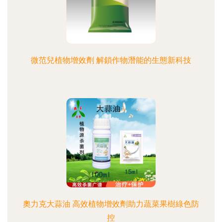
微范兒植物增效劑 解鎖作物潛能的生態新科技
奧力克大蒜油 高效植物增效劑助力蔬菜果樹綠色防
控