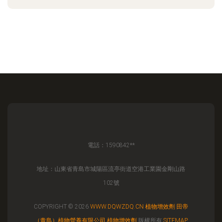
電話：1590842**
地址：山東省青島市城陽區流亭街道空港工業園金剛山路
102號
COPYRIGHT © 2026
WWW.DQWZDQ.CN
植物增效劑
田帝
（青島）植物營養有限公司
植物增效劑
版權所有
SITEMAP