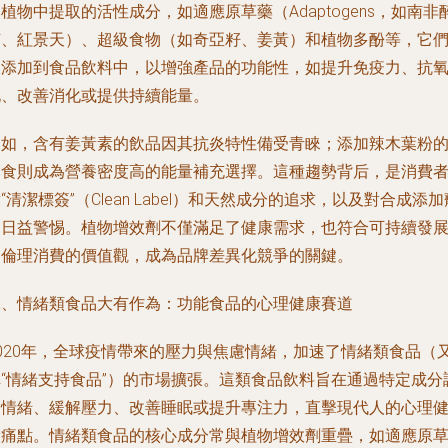
植物中提取的活性成分，如適應原草藥（Adaptogens，如南非
茄、紅景天）、超級食物（如奇亞籽、姜黃）和植物多酚等，它
被添加到食品飲料中，以增強產品的功能性，如提升免疫力、抗
化、改善消化或提供持續能量。
例如，含有姜黃素的飲品因其抗炎特性備受青睞；添加辣木葉粉
零食則成為營養密度高的能量補充選擇。這種趨勢背后，是消費
“清潔標簽”（Clean Label）和天然成分的追求，以及對合成添加
的日益警惕。植物增效劑不僅滿足了健康需求，也符合可持續發
和倫理消費的價值觀，成為品牌差異化競爭的關鍵。
二、情緒類食品大有作為：功能食品的心理健康賽道
2020年，全球疫情帶來的壓力與焦慮情緒，加速了情緒類食品（
稱“情緒支持食品”）的市場擴張。這類食品飲料旨在通過特定成分
節情緒、緩解壓力、改善睡眠或提升專注力，直擊現代人的心理
康痛點。情緒類食品的核心成分常與植物增效劑重疊，如適應原